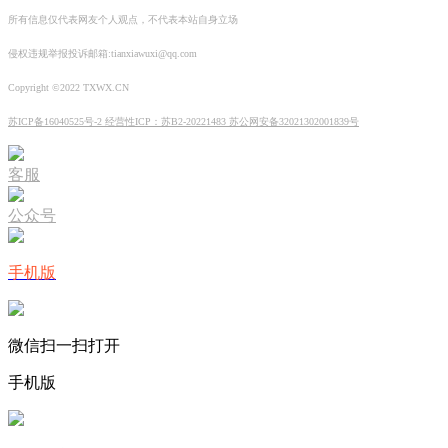
所有信息仅代表网友个人观点，不代表本站自身立场
侵权违规举报投诉邮箱:tianxiawuxi@qq.com
Copyright ©2022 TXWX.CN
苏ICP备16040525号-2 经营性ICP：苏B2-20221483 苏公网安备32021302001839号
客服
公众号
手机版
微信扫一扫打开
手机版