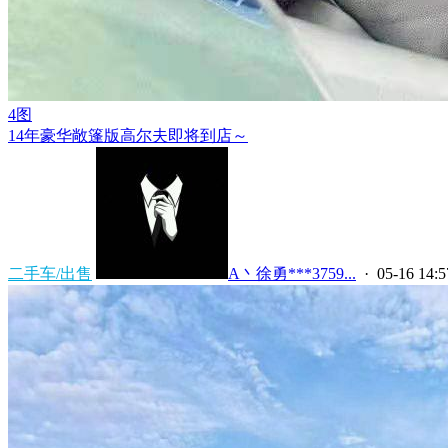
4图
14年豪华敞篷版高尔夫即将到店～
二手车/出售
A丶徐勇***3759...
· 05-16 14:5