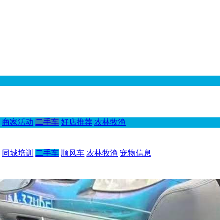
商家活动
二手车
好店推荐
农林牧渔
同城培训
二手车
顺风车
农林牧渔
宠物信息