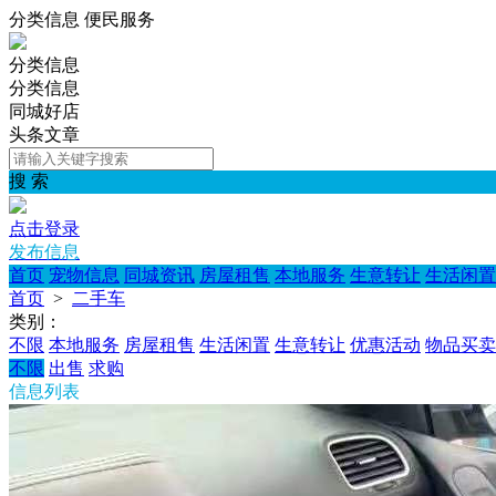
分类信息 便民服务
分类信息
分类信息
同城好店
头条文章
搜 索
点击登录
发布信息
首页
宠物信息
同城资讯
房屋租售
本地服务
生意转让
生活闲置
首页
>
二手车
类别：
不限
本地服务
房屋租售
生活闲置
生意转让
优惠活动
物品买卖
不限
出售
求购
信息列表