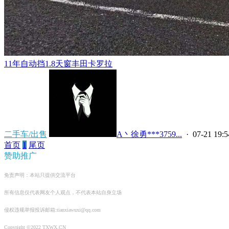
11年自动挡1.8天窗丰田卡罗拉
二手车/出售
A丶徐勇***3759...
· 07-21 19:5
首页
1
尾页
赞助推广
免责声明：本站只提供交流平台
所有信息仅代表网友个人观点，不代表本站自身立场
侵权违规举报投诉邮箱:tianxiawuxi@qq.com
Copyright ©2022 TXWX.CN