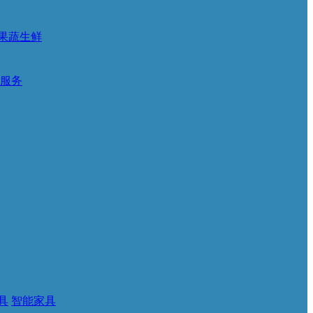
果蔬生鲜
服务
具
智能家具