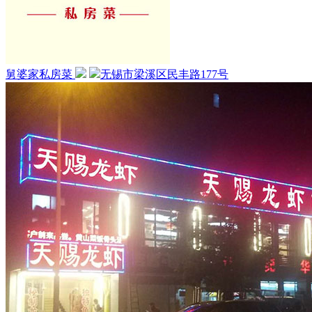
舅婆家私房菜
无锡市梁溪区民丰路177号