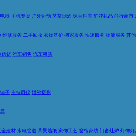
电器
手机专卖
户外运动
茗茶烟酒
珠宝钟表
鲜花礼品
商行超市
通
维修服务
二手回收
衣物洗护
搬家服务
快递服务
物流服务
其他
险信贷
汽车销售
汽车租赁
铺子
主持司仪
婚纱摄影
导
五金建材
水电管道
背景墙纸
家饰工艺
窗帘家纺
门窗灶炉
灯饰灯