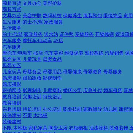
商超百货
文具办公
美容护肤
商超百货
文具办公
美容护肤
数码科技
保健养生
服装鞋包
眼镜饰品
家用
生活服务
的士/代驾
家政服务
生活服务
的士/代驾
家政服务
送水站
证件照
宠物服务
开锁修锁
管道疏
汽车服务
摩托车/电动车
4S店
汽车服务
摩托车/电动车
4S店
汽车美容
维修保养
驾校教练
汽配销售
保
母婴专区
儿童玩具
母婴食品
母婴专区
儿童玩具
母婴食品
母婴用品
母婴健康
母婴教育
母婴服务
婚庆摄影
跟拍跟妆
影视制作
婚庆摄影
跟拍跟妆
影视制作
儿童摄影
婚庆公司
庆典礼仪
婚车租赁
喜糖
教育培训
兴趣培训
特长培训
教育培训
兴趣培训
特长培训
办公培训
职业技能
家教辅导
幼儿园
课程辅
装修建材
不限
木地板
装修建材
不限
木地板
家私家具
陶瓷卫浴
衣柜橱柜
油漆涂料
装修装饰