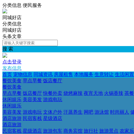
分类信息 便民服务
同城好店
分类信息
同城好店
头条文章
搜 索
点击登录
发布信息
首页
宠物信息
同城资讯
房屋租售
本地服务
生意转让
生活闲置
餐饮美食
早点早餐
饭店餐厅
餐饮美食
早点早餐
饭店餐厅
快餐外卖
烧烤麻辣
夜宵天地
火锅香辣
茶餐
休闲娱乐
美容美发
游戏电玩
休闲娱乐
美容美发
游戏电玩
文体户外
汗蒸养生
网吧
游泳馆
时尚丽人
酒店旅游
民宿客栈
星级酒店
酒店旅游
民宿客栈
星级酒店
旅游包车
商务宾馆
旅行社
旅游景点
农家乐