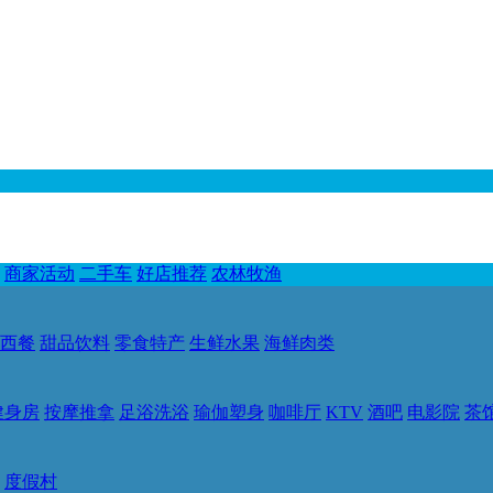
商家活动
二手车
好店推荐
农林牧渔
西餐
甜品饮料
零食特产
生鲜水果
海鲜肉类
健身房
按摩推拿
足浴洗浴
瑜伽塑身
咖啡厅
KTV
酒吧
电影院
茶
度假村