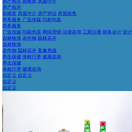
房产相关
新楼盘
房屋中介
房产相关
新楼盘
房屋中介
房产评估
房屋租售
商务服务
广告传媒
印刷包装
商务服务
广告传媒
印刷包装
网络营销
法律咨询
工商注册
财务会计
设计
农林牧渔
农作物
园林花卉
农林牧渔
农作物
园林花卉
畜禽养殖
养生保健
体检疗养
健康咨询
养生保健
体检疗养
健康咨询
自定义
自定义
自定义
自定义