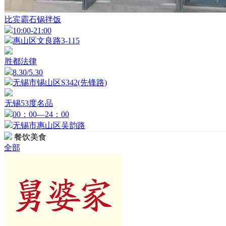
比宾霸石锅拌饭
10:00-21:00
惠山区文良路3-115
胜都法律
8.30/5.30
无锡市锡山区S342(先锋路)
无锡53度名品
00：00—24：00
无锡市惠山区吴韵路
餐饮美食
全部