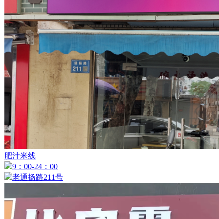
肥汁米线
9：00-24：00
老通扬路211号