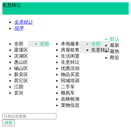
生意转让
生意转让
排序
默认
全部
全部
本地服务
全部
最新
梁溪区
房屋租售
生意转让
最热
滨湖区
生活闲置
附近
惠山区
生意转让
锡山区
优惠活动
新吴区
物品买卖
其它区
同城培训
江阴
二手车
宜兴
顺风车
农林牧渔
宠物信息
搜索